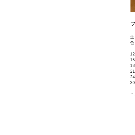
生
色
1
1
1
2
2
3
＊
バ