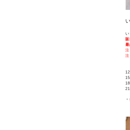
い
販
最
注
注
あ
1
1
1
2
＊