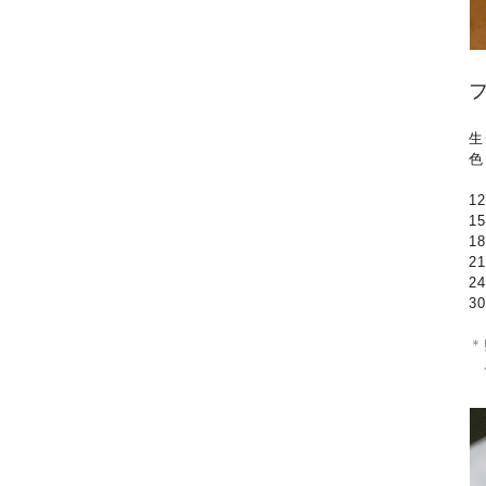
生
色
1
1
1
2
2
3
＊
バ