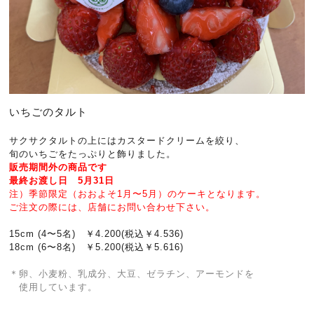
いちごのタルト
サクサクタルトの上にはカスタードクリームを絞り、
旬のいちごをたっぷりと飾りました。
販売期間外の商品です
最終お渡し日 5月31日
注）季節限定（おおよそ1月〜5月）のケーキとなります。
ご注文の際には、店舗にお問い合わせ下さい。
15cm (4〜5名) ￥4.200(税込￥4.536)
18cm (6〜8名) ￥5.200(税込￥5.616)
＊卵、小麦粉、乳成分、大豆、ゼラチン、アーモンド
を
使用しています。